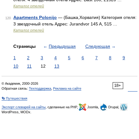
Каталог отелей
Apartments Polonijo
— (Башка,Хорватия) Категория отеля:
120
3 звездочный отель Адрес: Jurandvor 145 A, 515 …
Каталог отелей
Страницы
←
Предыдущая
Следующая
→
1
2
3
4
5
6
7
8
9
10
11
12
13
© Академик, 2000-2026
18+
Обратная связь:
Техподдержка
,
Реклама на сайте
👣 Путешествия
Экспорт словарей на сайты
, сделанные на PHP,
Joomla,
Drupal,
WordPress, MODx.